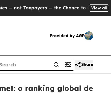
axpayers — the Chance to Cash in on Publicly Ow
View all
Provided by AGP
Share
met: o ranking global de