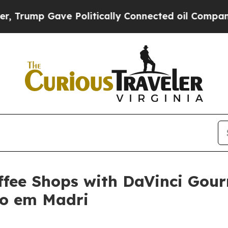
Gave Politically Connected oil Companies — not T
ffee Shops with DaVinci Gour
do em Madri