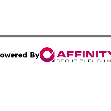
owered By
ubmit Press Release
Terms & Conditions
Copyright/DMCA
. dba Affinity Group Publishing & The Curious Traveler Vir
Cookie Settings / Your Privacy Choices