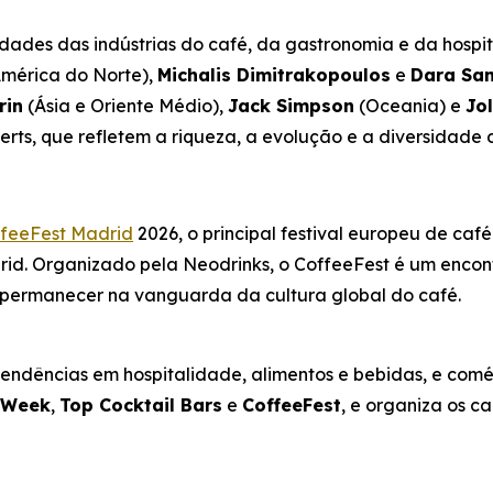
dades das indústrias do café, da gastronomia e da hospit
mérica do Norte),
Michalis Dimitrakopoulos
e
Dara Sa
rin
(Ásia e Oriente Médio),
Jack Simpson
(Oceania) e
Jo
erts, que refletem a riqueza, a evolução e a diversidade
feeFest Madrid
2026, o principal festival europeu de caf
rid. Organizado pela Neodrinks, o CoffeeFest é um encont
m permanecer na vanguarda da cultura global do café.
dências em hospitalidade, alimentos e bebidas, e comérci
l Week
,
Top Cocktail Bars
e
CoffeeFest
, e organiza os c