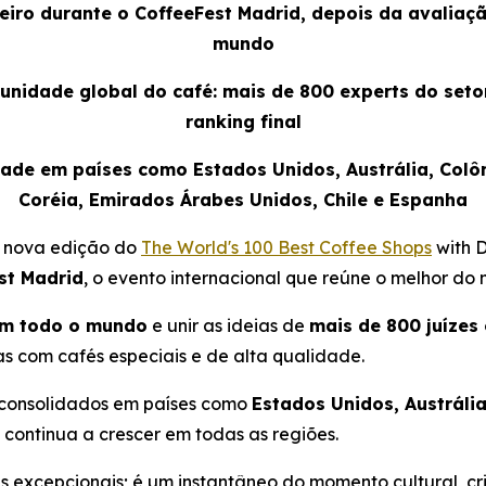
reiro durante o CoffeeFest Madrid, depois da avaliaç
mundo
nidade global do café: mais de 800 experts do setor
ranking final
dade em países como Estados Unidos, Austrália, Colômb
Coréia, Emirados Árabes Unidos, Chile e Espanha
 nova edição do
The World's 100 Best Coffee Shops
with 
st Madrid
, o evento internacional que reúne o melhor do
 em todo o mundo
e unir as ideias de
mais de 800 juízes
as com cafés especiais e de alta qualidade.
e consolidados em países como
Estados Unidos, Austrália
continua a crescer em todas as regiões.
s excepcionais; é um instantâneo do momento cultural, cri