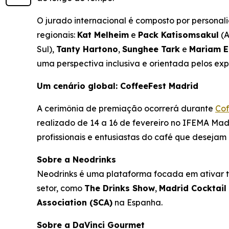
O jurado internacional é composto por personali
regionais:
Kat Melheim
e
Pack Katisomsakul
(A
Sul),
Tanty Hartono
,
Sunghee Tark
e
Mariam E
uma perspectiva inclusiva e orientada pelos exp
Um cenário global: CoffeeFest Madrid
A cerimônia de premiação ocorrerá durante
Cof
realizado de 14 a 16 de fevereiro no IFEMA Mad
profissionais e entusiastas do café que deseja
Sobre a Neodrinks
Neodrinks é uma plataforma focada em ativar ten
setor, como
The Drinks Show
,
Madrid Cocktai
Association (SCA)
na Espanha.
Sobre a DaVinci Gourmet